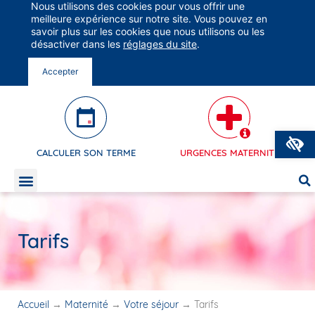
Nous utilisons des cookies pour vous offrir une
Groupe Vivalto Santé
meilleure expérience sur notre site. Vous pouvez en
Engagés pour Votre Santé
savoir plus sur les cookies que nous utilisons ou les
désactiver dans les
réglages du site
.
Accepter
O
CALCULER SON TERME
URGENCES MATERNITÉ
Tarifs
Accueil
→
Maternité
→
Votre séjour
→
Tarifs