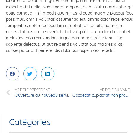
laborum et dolorum fuga. Et harum quidem rerum facilis est et
expedita distinctio. Nam libero tempore, cum soluta nobis est elige
optio cumque nihil impedit quo minus id quod maxime placeat fac
possimus, omnis voluptas assumenda est, omnis dolor repellendus
Temporibus autem quibusdam et aut officiis debitis aut rerum
necessitatibus saepe eveniet ut et voluptates repudiandae sint et
molestiae non recusandae. Itaque earum rerum hic tenetur a
sapiente delectus, ut aut reiciendis voluptatibus maiores alias
consequatur aut perferendis doloribus asperiores repellat.
ARTICLE PRÉCÉDENT
ARTICLE SUIVANT
Ouverture du nouveau service pédiatrie
Occaecat cupidatat non proident
Catégories