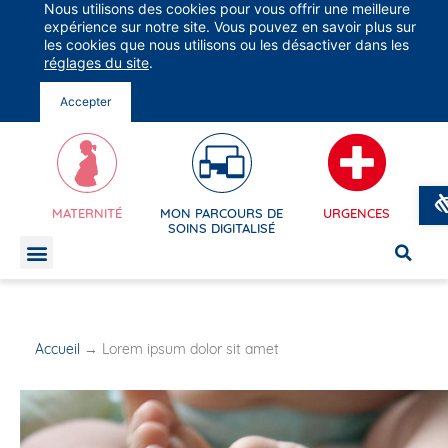
Nous utilisons des cookies pour vous offrir une meilleure
Groupe Vivalto Santé
expérience sur notre site. Vous pouvez en savoir plus sur
Entre nous, la vie
les cookies que nous utilisons ou les désactiver dans les
réglages du site
.

Accepter
MATERNITÉ
MON PARCOURS DE
URGENCES
MON APPLI EN LIGNE
SOINS DIGITALISÉ
Accueil
→
Lorem ipsum dolor sit amet
MON APPLI EN L