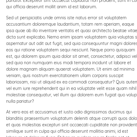
pariatur. Excepteur sint occaecat cupidatat non proident, sunt in cu
qui officia deserunt mollit anim id est laborum.
Sed ut perspiciatis unde omnis iste natus error sit voluptatem
accusantium doloremque laudantium, totam rem aperiam, eaque
ipsa quae ab illo inventore veritatis et quasi architecto beatae vita
dicta sunt explicabo. Nemo enim ipsam voluptatem quia voluptas s
aspernatur aut odit aut fugit, sed quia consequuntur magni dolore
eos qui ratione voluptatem sequi nesciunt. Neque porro quisquam
est, qui dolorem ipsum quia dolor sit amet, consectetur, adipisci veli
sed quia non numquam eius modi tempora incidunt ut labore et
dolore magnam aliquam quaerat voluptatem. Ut enim ad minima
veniam, quis nostrum exercitationem ullam corporis suscipit
laboriosam, nisi ut aliquid ex ea commodi consequatur? Quis aute
vel eum iure reprehenderit qui in ea voluptate velit esse quam nihil
molestiae consequatur, vel illum qui dolorem eum fugiat quo volup
nulla pariatur?
At vero eos et accusamus et iusto odio dignissimos ducimus qui
blanditiis praesentium voluptatum deleniti atque corrupti quos dol
et quas molestias excepturi sint occaecati cupiditate non provident
similique sunt in culpa qui officia deserunt mollitia animi, id est