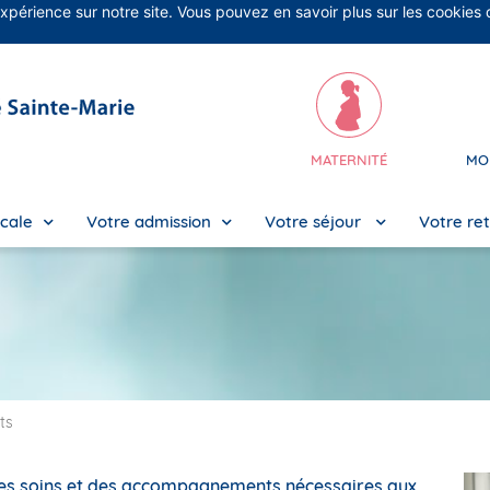
expérience sur notre site. Vous pouvez en savoir plus sur les cookies 

MATERNITÉ
MO
cale
Votre admission
Votre séjour
Votre re
ts
des soins et des accompagnements nécessaires aux