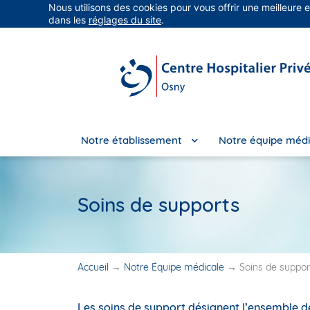
Nous utilisons des cookies pour vous offrir une meilleure 
Groupe Vivalto Santé
Entre nous, la vie
dans les
réglages du site
.
Notre établissement
Notre équipe médi
Soins de supports
Accueil
→
Notre Équipe médicale
→
Soins de suppor
Les soins de support désignent l’ensemble 