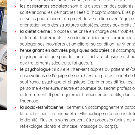
les assistantes sociales :
sont à la disposition des patients
soutenir dans les démarches liées à l’hospitalisation. Elles
de soins pour élaborer un projet de vie en lien avec l’équip
orientation vers des structures adaptées, accès aux droits…)
la diététicienne :
propose une prise en charge des troubles a
différents traitements. Le ou la diététicienne recommande
soulager ses inconforts et améliorer sa condition nutritionne
l’enseignant en activités physiques adaptées :
il accompagn
physique bénéfique pour la santé. L’activité physique est au
aux traitements (douleurs, fatigues…).
le psychologue :
il ou elle intervient auprès du patient et/
observations de l’équipe de soin. C’est un professionnel de 
souffrance psychique et physique. Exprimer ses difficultés
personne extérieure, neutre et soumise au secret professio
différemment. Il peut également proposer des outils, dans 
l’hypnose.
la socio-esthéticienne :
permet un accompagnement corporel 
le toucher pour un mieux-être. Elle participe à la reconstitu
la dignité. Plusieurs soins peuvent être proposés (soins du 
réflexologie plantaire chinoise, massage du corps).