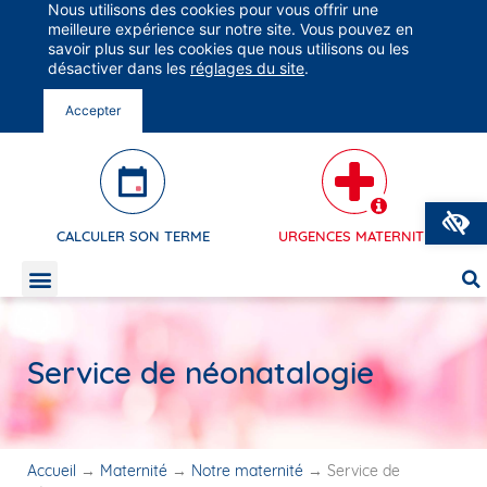
Nous utilisons des cookies pour vous offrir une
Groupe Vivalto Santé
meilleure expérience sur notre site. Vous pouvez en
Engagés pour Votre Santé
savoir plus sur les cookies que nous utilisons ou les
désactiver dans les
réglages du site
.
Accepter
O
CALCULER SON TERME
URGENCES MATERNITÉ
Service de néonatalogie
Accueil
→
Maternité
→
Notre maternité
→
Service de