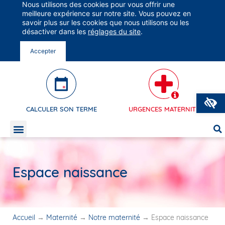
Nous utilisons des cookies pour vous offrir une
Groupe Vivalto Santé
meilleure expérience sur notre site. Vous pouvez en
Engagés pour Votre Santé
savoir plus sur les cookies que nous utilisons ou les
désactiver dans les
réglages du site
.
Accepter
O
CALCULER SON TERME
URGENCES MATERNITÉ
Espace naissance
Accueil
→
Maternité
→
Notre maternité
→
Espace naissance