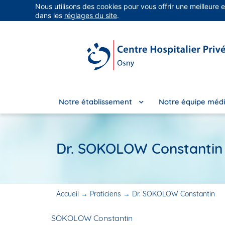
Nous utilisons des cookies pour vous offrir une meilleure 
Groupe Vivalto Santé
Entre nous, la vie
dans les
réglages du site
.
Notre établissement
Notre équipe médi
Dr. SOKOLOW Constantin
Accueil
→
Praticiens
→
Dr. SOKOLOW Constantin
SOKOLOW Constantin