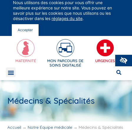
Nous utilisons des cookies pour vous offrir une
Groupe Vivalto Santé
meilleure expérience sur notre site. Vous pouvez en
Entre nous, la vie
savoir plus sur les cookies que nous utilisons ou les
désactiver dans les
réglages du site
.

Accepter
O
MATERNITÉ
MON PARCOURS DE
URGENCES
SOINS DIGITALISÉ
MON APPLI EN LIGNE
Médecins & Spécialités
MON APPLI EN L
Accueil
→
Notre Équipe médicale
→
Médecins & Spécialités