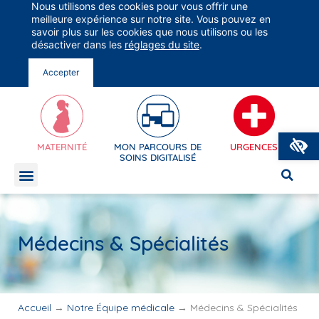
Nous utilisons des cookies pour vous offrir une
Groupe Vivalto Santé
meilleure expérience sur notre site. Vous pouvez en
Entre nous, la vie
savoir plus sur les cookies que nous utilisons ou les
désactiver dans les
réglages du site
.

Accepter
O
MATERNITÉ
MON PARCOURS DE
URGENCES
SOINS DIGITALISÉ
MON APPLI EN LIGNE
Médecins & Spécialités
MON APPLI EN L
Accueil
→
Notre Équipe médicale
→
Médecins & Spécialités